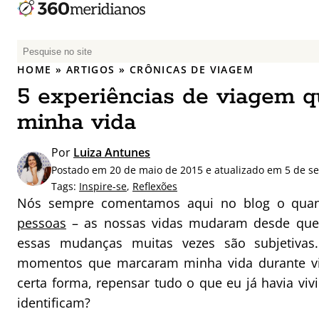
P
e
HOME
»
ARTIGOS
»
CRÔNICAS DE VIAGEM
s
5 experiências de viagem
q
u
minha vida
i
s
Por
Luiza Antunes
a
Postado em 20 de maio de 2015 e atualizado em 5 de s
r
Tags:
Inspire-se
,
Reflexões
p
Nós sempre comentamos aqui no blog o qua
o
pessoas
– as nossas vidas mudaram desde que
r
essas mudanças muitas vezes são subjetivas.
:
momentos que marcaram minha vida durante v
certa forma, repensar tudo o que eu já havia vi
identificam?