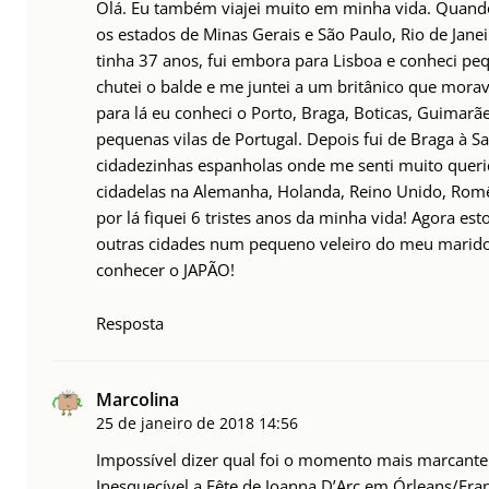
Olá. Eu também viajei muito em minha vida. Quand
os estados de Minas Gerais e São Paulo, Rio de Jane
tinha 37 anos, fui embora para Lisboa e conheci pe
chutei o balde e me juntei a um britânico que mora
para lá eu conheci o Porto, Braga, Boticas, Guimarãe
pequenas vilas de Portugal. Depois fui de Braga à 
cidadezinhas espanholas onde me senti muito querid
cidadelas na Alemanha, Holanda, Reino Unido, Romêni
por lá fiquei 6 tristes anos da minha vida! Agora e
outras cidades num pequeno veleiro do meu marid
conhecer o JAPÃO!
Resposta
Marcolina
25 de janeiro de 2018
14:56
Impossível dizer qual foi o momento mais marcant
Inesquecível a Fête de Joanna D’Arc em Órleans/Fra