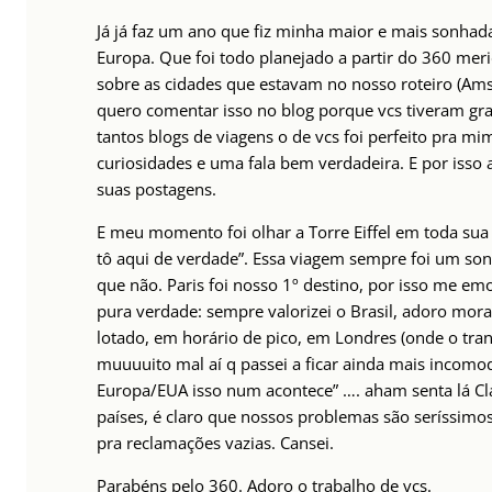
Já já faz um ano que fiz minha maior e mais sonha
Europa. Que foi todo planejado a partir do 360 meri
sobre as cidades que estavam no nosso roteiro (Ams
quero comentar isso no blog porque vcs tiveram gr
tantos blogs de viagens o de vcs foi perfeito pra mi
curiosidades e uma fala bem verdadeira. E por isso
suas postagens.
E meu momento foi olhar a Torre Eiffel em toda sua 
tô aqui de verdade”. Essa viagem sempre foi um son
que não. Paris foi nosso 1º destino, por isso me emo
pura verdade: sempre valorizei o Brasil, adoro mo
lotado, em horário de pico, em Londres (onde o tra
muuuuito mal aí q passei a ficar ainda mais incomoda
Europa/EUA isso num acontece” …. aham senta lá Cl
países, é claro que nossos problemas são seríssimos
pra reclamações vazias. Cansei.
Parabéns pelo 360. Adoro o trabalho de vcs.