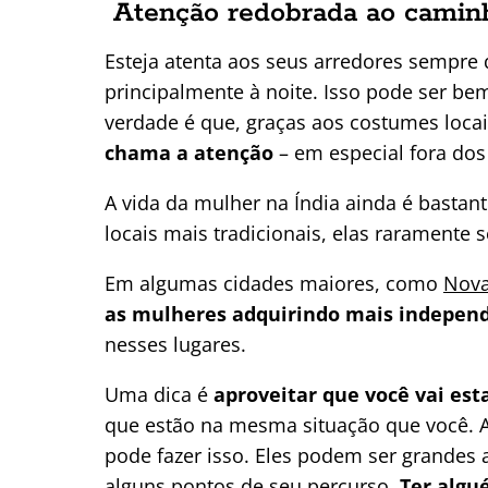
Atenção redobrada ao caminh
Esteja atenta aos seus arredores sempre 
principalmente à noite. Isso pode ser be
verdade é que, graças aos costumes loca
chama a atenção
– em especial fora dos
A vida da mulher na Índia ainda é bastan
locais mais tradicionais, elas raramente
Em algumas cidades maiores, como
Nova
as mulheres adquirindo mais indepen
nesses lugares.
Uma dica é
aproveitar que você vai est
que estão na mesma situação que você. 
pode fazer isso. Eles podem ser grandes
alguns pontos de seu percurso.
Ter algu