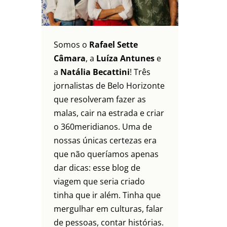
Somos o
Rafael Sette
Câmara
, a
Luíza Antunes
e
a
Natália Becattini
! Três
jornalistas de Belo Horizonte
que resolveram fazer as
malas, cair na estrada e criar
o 360meridianos. Uma de
nossas únicas certezas era
que não queríamos apenas
dar dicas: esse blog de
viagem que seria criado
tinha que ir além. Tinha que
mergulhar em culturas, falar
de pessoas, contar histórias.