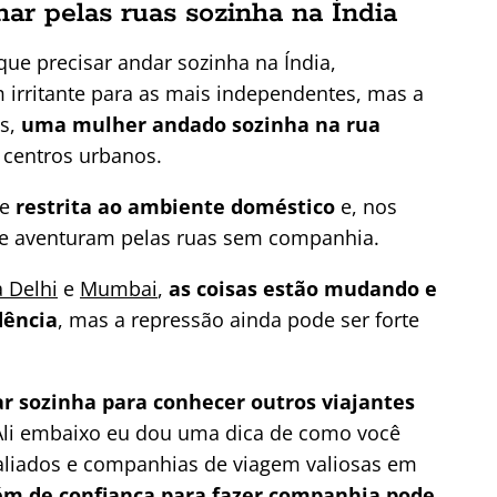
ar pelas ruas sozinha na Índia
que precisar andar sozinha na Índia,
m irritante para as mais independentes, mas a
is,
uma mulher andado sozinha na rua
 centros urbanos.
te
restrita ao ambiente doméstico
e, nos
 se aventuram pelas ruas sem companhia.
 Delhi
e
Mumbai
,
as coisas estão mudando e
dência
, mas a repressão ainda pode ser forte
ar sozinha para conhecer outros viajantes
Ali embaixo eu dou uma dica de como você
 aliados e companhias de viagem valiosas em
ém de confiança para fazer companhia pode