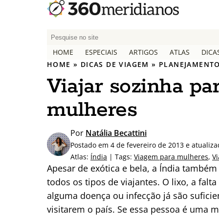
P
e
HOME
ESPECIAIS
ARTIGOS
ATLAS
DICA
s
HOME
»
DICAS DE VIAGEM
»
PLANEJAMENTO
q
Viajar sozinha par
u
i
mulheres
s
a
r
Por
Natália Becattini
p
Postado em 4 de fevereiro de 2013 e atualiz
o
Atlas:
Índia
| Tags:
Viagem para mulheres
,
V
r
Apesar de exótica e bela, a Índia també
:
todos os tipos de viajantes. O lixo, a fal
alguma doença ou infecção já são suficie
visitarem o país. Se essa pessoa é uma mul