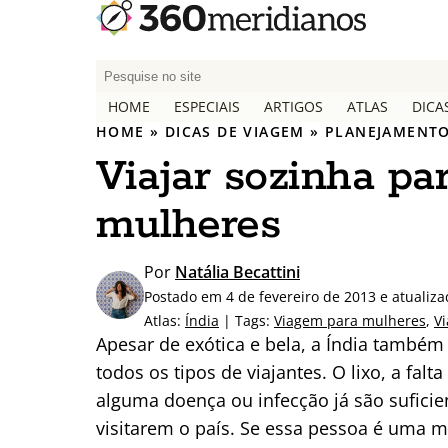
P
e
HOME
ESPECIAIS
ARTIGOS
ATLAS
DICA
s
HOME
»
DICAS DE VIAGEM
»
PLANEJAMENTO
q
Viajar sozinha par
u
i
mulheres
s
a
r
Por
Natália Becattini
p
Postado em 4 de fevereiro de 2013 e atualiz
o
Atlas:
Índia
| Tags:
Viagem para mulheres
,
V
r
Apesar de exótica e bela, a Índia també
:
todos os tipos de viajantes. O lixo, a fal
alguma doença ou infecção já são suficie
visitarem o país. Se essa pessoa é uma mul