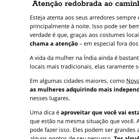
Atenção redobrada ao caminh
Esteja atenta aos seus arredores sempre 
principalmente à noite. Isso pode ser be
verdade é que, graças aos costumes loca
chama a atenção
– em especial fora dos
A vida da mulher na Índia ainda é bastan
locais mais tradicionais, elas raramente
Em algumas cidades maiores, como
Nova
as mulheres adquirindo mais indepen
nesses lugares.
Uma dica é
aproveitar que você vai est
que estão na mesma situação que você. 
pode fazer isso. Eles podem ser grandes
alguns pontos de seu percurso.
Ter algu