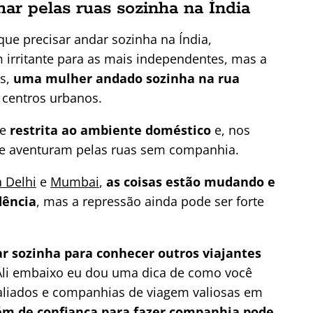
ar pelas ruas sozinha na Índia
que precisar andar sozinha na Índia,
m irritante para as mais independentes, mas a
is,
uma mulher andado sozinha na rua
 centros urbanos.
te
restrita ao ambiente doméstico
e, nos
 se aventuram pelas ruas sem companhia.
 Delhi
e
Mumbai
,
as coisas estão mudando e
dência
, mas a repressão ainda pode ser forte
ar sozinha para conhecer outros viajantes
Ali embaixo eu dou uma dica de como você
 aliados e companhias de viagem valiosas em
ém de confiança para fazer companhia pode