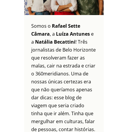
Somos o
Rafael Sette
Câmara
, a
Luíza Antunes
e
a
Natália Becattini
! Três
jornalistas de Belo Horizonte
que resolveram fazer as
malas, cair na estrada e criar
o 360meridianos. Uma de
nossas únicas certezas era
que não queríamos apenas
dar dicas: esse blog de
viagem que seria criado
tinha que ir além. Tinha que
mergulhar em culturas, falar
de pessoas, contar histórias.