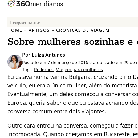
P
e
HOME
»
ARTIGOS
»
CRÔNICAS DE VIAGEM
s
Sobre mulheres sozinhas e 
q
u
Por
Luiza Antunes
i
Postado em 7 de março de 2016 e atualizado em 29 de 
s
Tags:
Reflexões
,
Viagem para mulheres
a
Eu estava numa van na Bulgária, cruzando o rio 
r
veículo, eu era a única mulher, além do motorista 
p
Eventualmente, um deles começou a conversar co
o
r
Europa, queria saber o que eu estava achando dos
:
conversa comum entre dois viajantes.
Outro cara entrou na conversa, começou a fazer p
incomodada. Quando chegamos em Bucareste, es