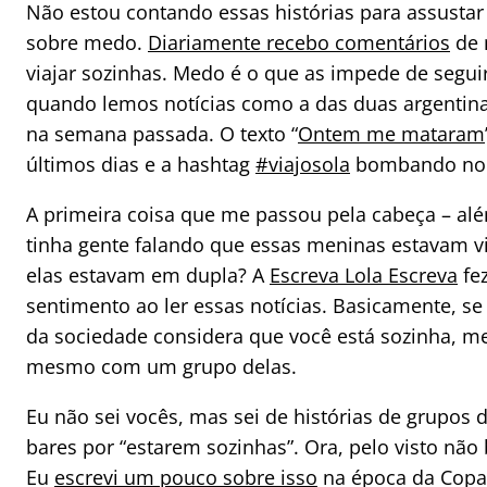
Não estou contando essas histórias para assustar 
sobre medo.
Diariamente recebo comentários
de 
viajar sozinhas. Medo é o que as impede de segu
quando lemos notícias como a das duas argentin
na semana passada. O texto “
Ontem me mataram
últimos dias e a hashtag
#viajosola
bombando no T
A primeira coisa que me passou pela cabeça – além
tinha gente falando que essas meninas estavam v
elas estavam em dupla? A
Escreva Lola Escreva
fe
sentimento ao ler essas notícias. Basicamente, 
da sociedade considera que você está sozinha, 
mesmo com um grupo delas.
Eu não sei vocês, mas sei de histórias de grupo
bares por “estarem sozinhas”. Ora, pelo visto nã
Eu
escrevi um pouco sobre isso
na época da Copa