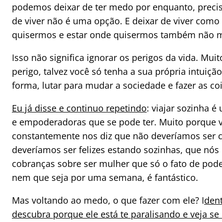
podemos deixar de ter medo por enquanto, precis
de viver não é uma opção. E deixar de viver como
quisermos e estar onde quisermos também não m
Isso não significa ignorar os perigos da vida. Mui
perigo, talvez você só tenha a sua própria intuição 
forma, lutar para mudar a sociedade e fazer as c
Eu já disse e continuo repetindo
: viajar sozinha 
e empoderadoras que se pode ter. Muito porqu
constantemente nos diz que não deveríamos ser c
deveríamos ser felizes estando sozinhas, que nós
cobranças sobre ser mulher que só o fato de poder
nem que seja por uma semana, é fantástico.
Mas voltando ao medo, o que fazer com ele? I
den
descubra porque ele está te paralisando e veja se 