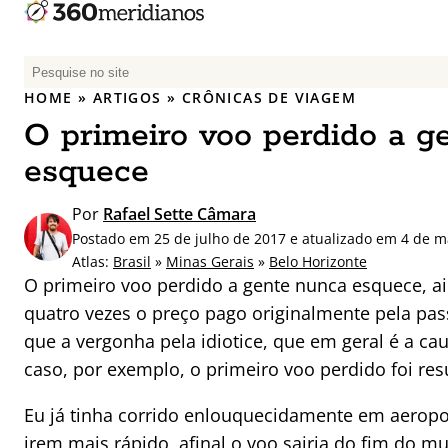
P
e
HOME
»
ARTIGOS
»
CRÔNICAS DE VIAGEM
s
O primeiro voo perdido a g
q
u
esquece
i
s
Por
Rafael Sette Câmara
a
Postado em 25 de julho de 2017 e atualizado em 4 de m
r
Atlas:
Brasil
»
Minas Gerais
»
Belo Horizonte
p
O primeiro voo perdido a gente nunca esquece, ai
o
quatro vezes o preço pago originalmente pela pa
r
que a vergonha pela idiotice, que em geral é a 
:
caso, por exemplo, o primeiro voo perdido foi res
Eu já tinha corrido enlouquecidamente em aeropor
irem mais rápido, afinal o voo sairia do fim do m