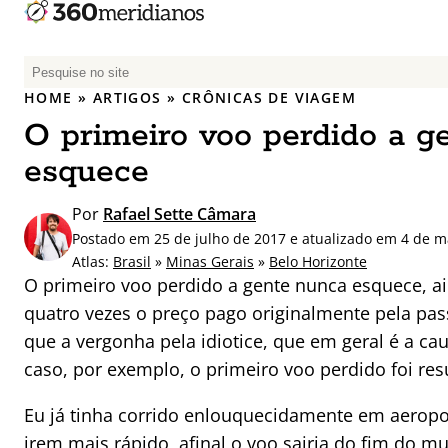
P
e
HOME
»
ARTIGOS
»
CRÔNICAS DE VIAGEM
s
O primeiro voo perdido a g
q
u
esquece
i
s
Por
Rafael Sette Câmara
a
Postado em 25 de julho de 2017 e atualizado em 4 de m
r
Atlas:
Brasil
»
Minas Gerais
»
Belo Horizonte
p
O primeiro voo perdido a gente nunca esquece, ai
o
quatro vezes o preço pago originalmente pela pa
r
que a vergonha pela idiotice, que em geral é a 
:
caso, por exemplo, o primeiro voo perdido foi res
Eu já tinha corrido enlouquecidamente em aeropor
irem mais rápido, afinal o voo sairia do fim do m