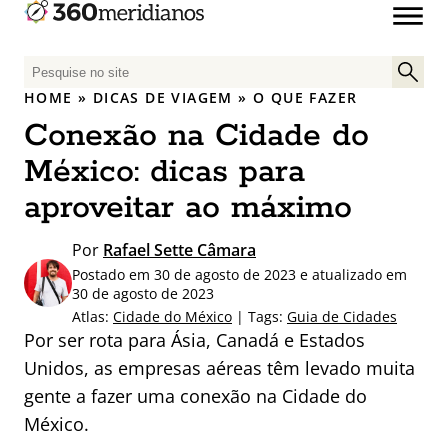
P
e
HOME
»
DICAS DE VIAGEM
»
O QUE FAZER
s
Conexão na Cidade do
q
u
México: dicas para
i
aproveitar ao máximo
s
a
Por
Rafael Sette Câmara
r
Postado em 30 de agosto de 2023 e atualizado em
p
30 de agosto de 2023
o
Atlas:
Cidade do México
| Tags:
Guia de Cidades
r
Por ser rota para Ásia, Canadá e Estados
:
Unidos, as empresas aéreas têm levado muita
gente a fazer uma conexão na Cidade do
México.