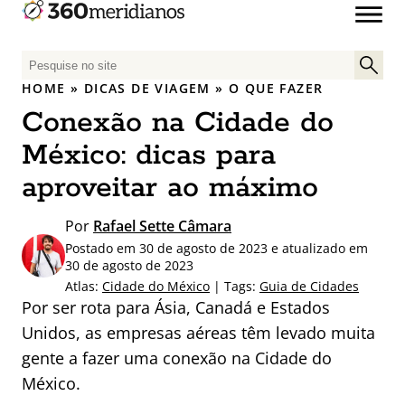
P
e
HOME
»
DICAS DE VIAGEM
»
O QUE FAZER
s
Conexão na Cidade do
q
u
México: dicas para
i
aproveitar ao máximo
s
a
Por
Rafael Sette Câmara
r
Postado em 30 de agosto de 2023 e atualizado em
p
30 de agosto de 2023
o
Atlas:
Cidade do México
| Tags:
Guia de Cidades
r
Por ser rota para Ásia, Canadá e Estados
:
Unidos, as empresas aéreas têm levado muita
gente a fazer uma conexão na Cidade do
México.