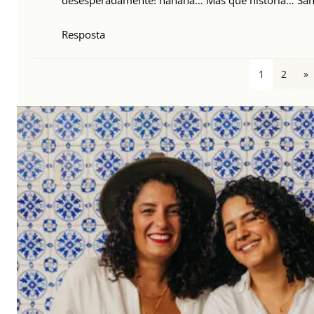
desesperadamente! hahaha… Mas que história… Sant
Resposta
1
2
»