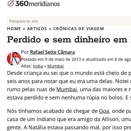
P
e
HOME
»
ARTIGOS
»
CRÔNICAS DE VIAGEM
s
Perdido e sem dinheiro e
q
u
Por
Rafael Sette Câmara
i
Postado em 9 de maio de 2013 e atualizado em 8 de ago
s
Atlas:
Índia
»
Mumbai
a
Desde criança eu sei que o mundo está cheio de 
r
seis anos para notar que eu era uma delas. Note
p
rumo pelas ruas de
Mumbai
, uma das maiores e m
o
r
estava perdido e sem nenhuma rúpia no bolso. E s
:
Nós tínhamos acabado de chegar de
Goa
, onde p
casa de um indiano que era amigo da Allison, um
gente. A Natália estava passando mal, por isso pre