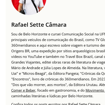
Rafael Sette Câmara
Sou de Belo Horizonte e cursei Comunicação Social na UFM
principais veículos de comunicação do Brasil, como TV Glo
360meridianos e aqui escrevo sobre viagem e turismo des
Origens BR, uma expedição por sítios arqueológicos brasil
vídeos no YouTube e também no Travel Box Brazil, canal d
Grandes Viajantes, editei obras raras de literatura de via
Mário de Andrade e Júlia Lopes de Almeida. Na literatura,
Uai" e "Micros-Beagá", da Editora Pangeia; "Crônicas da Q
"Encontros", livro de crônicas do 360meridianos. Em 202
"Dos que vão morrer, aos mortos", da Editora Urutau. 
Comer e Beber
, focado em gastronomia, e do
Movimento 
caminhadas literárias e lúdicas por Belo Horizonte.
Confira todos os posts escritos por
Rafael Sette Câmara