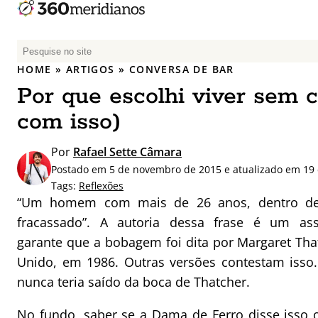
P
e
HOME
»
ARTIGOS
»
CONVERSA DE BAR
s
Por que escolhi viver sem c
q
u
com isso)
i
s
Por
Rafael Sette Câmara
a
Postado em 5 de novembro de 2015 e atualizado em 19
r
Tags:
Reflexões
p
“Um homem com mais de 26 anos, dentro de
o
fracassado”. A autoria dessa frase é um ass
r
garante que a bobagem foi dita por Margaret Tha
:
Unido, em 1986. Outras versões contestam isso.
nunca teria saído da boca de Thatcher.
No fundo, saber se a Dama de Ferro disse isso