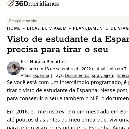
P
e
HOME
»
DICAS DE VIAGEM
»
PLANEJAMENTO DE VIA
s
Visto de estudante da Espa
q
u
precisa para tirar o seu
i
s
Por
Natália Becattini
a
Postado em 13 de setembro de 2022 e atualizado em 7 d
r
Atlas:
Espanha
| Tags:
Documentos para viagem
,
Inter
p
Se você está com um intercâmbio programado, é 
o
tirar o visto de estudante da Espanha. Nesse pos
r
para conseguir o seu e também o NIE, o documento
:
Em 2016, eu me inscrevi em um mestrado em Barc
até poucos dias antes do meu embarque, vivi u
para tirar o visto de estudante da Espanha. Agor