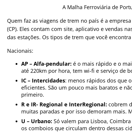
A Malha Ferroviária de Port
Quem faz as viagens de trem no país é a empres
(CP). Eles contam com site, aplicativo e vendas na
das estações. Os tipos de trem que você encontra
Nacionais:
AP – Alfa-pendular:
é o mais rápido e o mai
até 220km por hora, tem wi-fi e serviço de b
IC – Intercidades
: menos rápidos dos que o
eficientes. São um pouco mais baratos e nã
primeiro.
R e IR- Regional e InterRegional:
cobrem di
muitas paradas e por isso demoram mais. M
U – Urbano:
Só valem para Lisboa, Coimbra 
os comboios que circulam dentro dessas cid