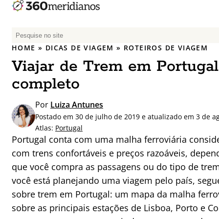
P
e
HOME
»
DICAS DE VIAGEM
»
ROTEIROS DE VIAGEM
s
Viajar de Trem em Portugal
q
u
completo
i
s
Por
Luiza Antunes
a
Postado em 30 de julho de 2019 e atualizado em 3 de a
r
Atlas:
Portugal
p
Portugal conta com uma malha ferroviária consid
o
com trens confortáveis e preços razoáveis, depe
r
que você compra as passagens ou do tipo de trem q
:
você está planejando uma viagem pelo país, seg
sobre trem em Portugal: um mapa da malha ferrov
sobre as principais estações de Lisboa, Porto e 