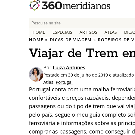
P
e
HOME
ESPECIAIS
ARTIGOS
ATLAS
DICA
s
HOME
»
DICAS DE VIAGEM
»
ROTEIROS DE 
q
Viajar de Trem e
u
i
s
Por
Luiza Antunes
a
Postado em 30 de julho de 2019 e atualizado
r
Atlas:
Portugal
p
Portugal conta com uma malha ferroviári
o
confortáveis e preços razoáveis, depend
r
passagens ou do tipo de trem que vai via
:
pelo país, segue o meu guia completo s
ferroviária e informações sobre as princ
comprar as passagens, como conseguir d