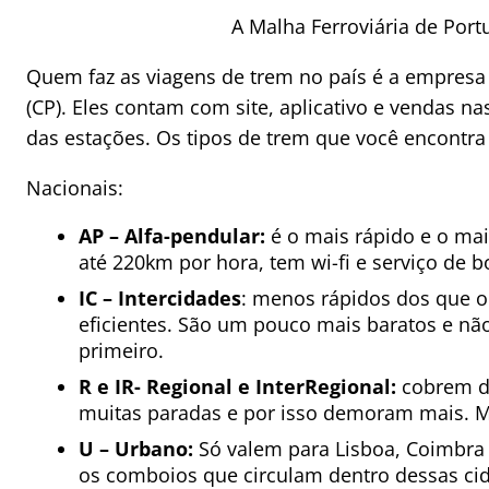
A Malha Ferroviária de Port
Quem faz as viagens de trem no país é a empres
(CP). Eles contam com site, aplicativo e vendas na
das estações. Os tipos de trem que você encontra
Nacionais:
AP – Alfa-pendular:
é o mais rápido e o mai
até 220km por hora, tem wi-fi e serviço de b
IC – Intercidades
: menos rápidos dos que o
eficientes. São um pouco mais baratos e nã
primeiro.
R e IR- Regional e InterRegional:
cobrem di
muitas paradas e por isso demoram mais. M
U – Urbano:
Só valem para Lisboa, Coimbra 
os comboios que circulam dentro dessas cid