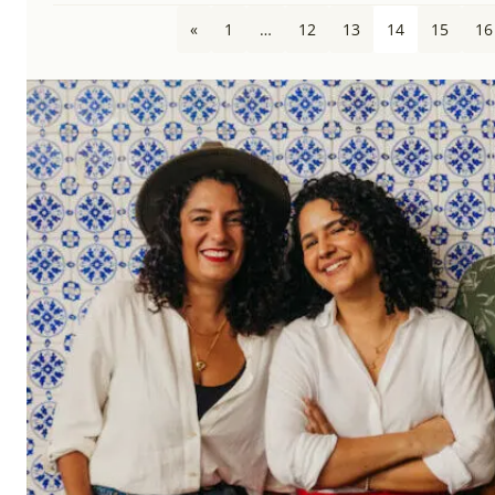
«
1
…
12
13
14
15
16