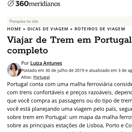
P
e
HOME
»
DICAS DE VIAGEM
»
ROTEIROS DE VIAGEM
s
Viajar de Trem em Portugal
q
u
completo
i
s
Por
Luiza Antunes
a
Postado em 30 de julho de 2019 e atualizado em 3 de a
r
Atlas:
Portugal
p
Portugal conta com uma malha ferroviária consid
o
com trens confortáveis e preços razoáveis, depe
r
que você compra as passagens ou do tipo de trem q
:
você está planejando uma viagem pelo país, seg
sobre trem em Portugal: um mapa da malha ferrov
sobre as principais estações de Lisboa, Porto e 