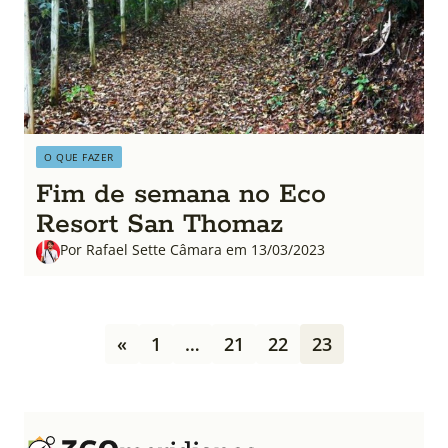
O QUE FAZER
Fim de semana no Eco
Resort San Thomaz
Por Rafael Sette Câmara em 13/03/2023
P
«
1
…
21
22
23
a
g
i
n
a