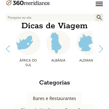
P
e
Dicas de Viagem
s
q
u
i
s
a
ÁFRICA DO
ALBÂNIA
ALEMANHA
r
SUL
p
o
r
Categorias
:
Bares e Restaurantes