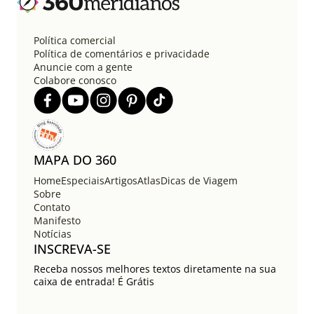
ç
ã
o
Política comercial
d
Política de comentários e privacidade
e
Anuncie com a gente
Colabore conosco
p
o
s
t
s
MAPA DO 360
Home
Especiais
Artigos
Atlas
Dicas de Viagem
Sobre
Contato
Manifesto
Notícias
INSCREVA-SE
Receba nossos melhores textos diretamente na sua
caixa de entrada! É Grátis