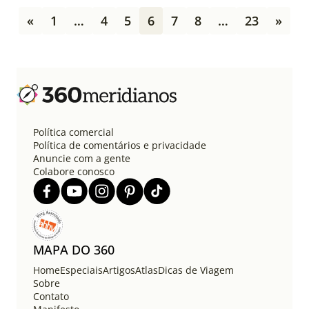
P
«
1
…
4
5
6
7
8
…
23
»
a
g
i
n
a
ç
ã
o
Política comercial
d
Política de comentários e privacidade
e
Anuncie com a gente
Colabore conosco
p
o
s
t
s
MAPA DO 360
Home
Especiais
Artigos
Atlas
Dicas de Viagem
Sobre
Contato