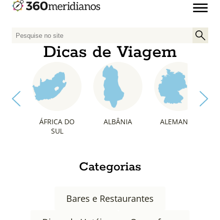
P
e
Dicas de Viagem
s
q
u
i
s
a
ÁFRICA DO
ALBÂNIA
ALEMANHA
r
SUL
p
o
r
Categorias
:
Bares e Restaurantes