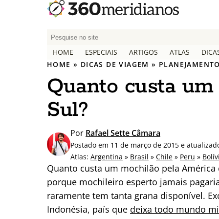
P
e
HOME
ESPECIAIS
ARTIGOS
ATLAS
DICA
s
HOME
»
DICAS DE VIAGEM
»
PLANEJAMENTO
q
Quanto custa um 
u
i
Sul?
s
a
r
Por
Rafael Sette Câmara
p
Postado em 11 de março de 2015 e atualizad
o
Atlas:
Argentina
»
Brasil
»
Chile
»
Peru
»
Bolív
r
Quanto custa um mochilão pela América 
:
porque mochileiro esperto jamais pagaria
raramente tem tanta grana disponível. E
Indonésia, país que
deixa todo mundo mi