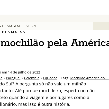
S DE VIAGEM
SOBRE
 DE VIAGENS
mochilão pela Améric
o em 14 de julho de 2022
ia
»
Paraguai
»
Colômbia
»
Equador
| Tags:
Mochilão América do Su
do Sul? A pergunta só não vale um milhão
 tanto. Até porque mochileiro, esperto ou não,
xceto quando a viagem é por lugares como a
lionário
, mas isso é outra história.