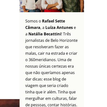
Somos o
Rafael Sette
Câmara
, a
Luíza Antunes
e
a
Natália Becattini
! Três
jornalistas de Belo Horizonte
que resolveram fazer as
malas, cair na estrada e criar
o 360meridianos. Uma de
nossas únicas certezas era
que não queríamos apenas
dar dicas: esse blog de
viagem que seria criado
tinha que ir além. Tinha que
mergulhar em culturas, falar
de pessoas, contar histórias.