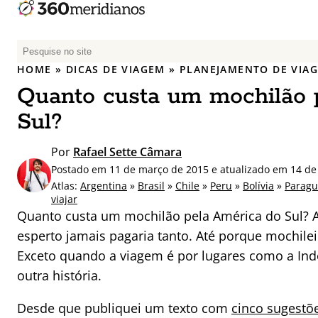
P
e
HOME
»
DICAS DE VIAGEM
»
PLANEJAMENTO DE VIA
s
Quanto custa um mochilão 
q
u
Sul?
i
s
Por
Rafael Sette Câmara
a
Postado em 11 de março de 2015 e atualizado em 14 de
r
Atlas:
Argentina
»
Brasil
»
Chile
»
Peru
»
Bolívia
»
Paragu
p
viajar
Quanto custa um mochilão pela América do Sul? 
o
r
esperto jamais pagaria tanto. Até porque mochilei
:
Exceto quando a viagem é por lugares como a Ind
outra história.
Desde que publiquei um texto com
cinco sugestõ