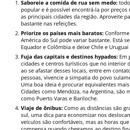
Saboreie a comida de rua sem medo:
todo
popular e é possível encontrá-la por preços
as principais cidades da região. Aproveite
bastante nas refeições.
Priorize os países mais baratos:
Conforme 
América do Sul pode variar bastante. Está s
Equador e Colômbia e deixe Chile e Urugua
Fuja das capitais e destinos hypados:
Em g
cidades e centros turísticos que no interio
ao se afastar desses locais, entre em contat
pessoas, vivencie a simpatia do povo sul
Uma boa ideia é procurar equivalentes mais
Cidades como Mendoza, na Argentina, são m
como Puerto Varas e Bariloche.
Viaje de ônibus:
Como as distâncias são gr
sul, uma dica para economizar nos deslocam
veículos são confortáveis, mas as horas qu
compensa quando chegamos ao destino fin