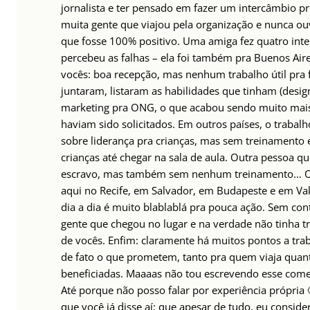
jornalista e ter pensado em fazer um intercâmbio pro
muita gente que viajou pela organização e nunca ou
que fosse 100% positivo. Uma amiga fez quatro int
percebeu as falhas – ela foi também pra Buenos Air
vocês: boa recepção, mas nenhum trabalho útil pra f
juntaram, listaram as habilidades que tinham (desi
marketing pra ONG, o que acabou sendo muito mais 
haviam sido solicitados. Em outros países, o trabalho
sobre liderança pra crianças, mas sem treinamento e
crianças até chegar na sala de aula. Outra pessoa q
escravo, mas também sem nenhum treinamento… Ou
aqui no Recife, em Salvador, em Budapeste e em Va
dia a dia é muito blablablá pra pouca ação. Sem con
gente que chegou no lugar e na verdade não tinha t
de vocês. Enfim: claramente há muitos pontos a tr
de fato o que prometem, tanto pra quem viaja quan
beneficiadas. Maaaas não tou escrevendo esse come
Até porque não posso falar por experiência própria
que você já disse aí: que apesar de tudo, eu conside