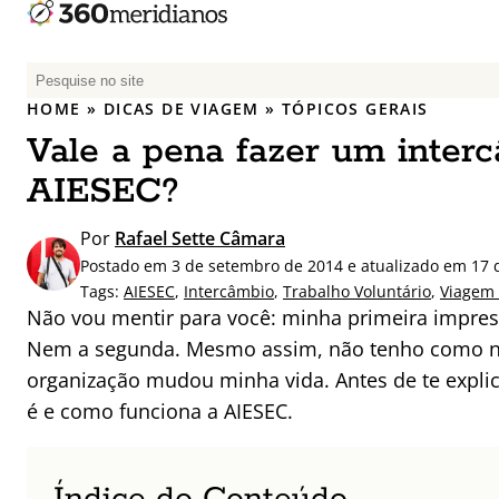
P
e
HOME
»
DICAS DE VIAGEM
»
TÓPICOS GERAIS
s
Vale a pena fazer um inter
q
u
AIESEC?
i
s
Por
Rafael Sette Câmara
a
Postado em 3 de setembro de 2014 e atualizado em 17 d
r
Tags:
AIESEC
,
Intercâmbio
,
Trabalho Voluntário
,
Viagem 
p
Não vou mentir para você: minha primeira impres
o
Nem a segunda. Mesmo assim, não tenho como n
r
organização mudou minha vida. Antes de te expli
:
é e como funciona a AIESEC.