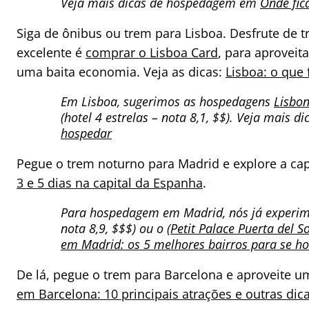
Veja mais dicas de hospedagem em
Onde fic
Siga de ônibus ou trem para Lisboa. Desfrute de tr
excelente é
comprar o Lisboa Card
, para aproveit
uma baita economia. Veja as dicas:
Lisboa: o que 
Em Lisboa, sugerimos as hospedagens
Lisbon
(hotel 4 estrelas – nota 8,1, $$). Veja mais d
hospedar
Pegue o trem noturno para Madrid e explore a capi
3 e 5 dias na capital da Espanha
.
Para hospedagem em Madrid, nós já exper
nota 8,9, $$$) ou o (
Petit Palace Puerta del So
em Madrid: os 5 melhores bairros para se h
De lá, pegue o trem para Barcelona e aproveite u
em Barcelona: 10 principais atrações e outras dica