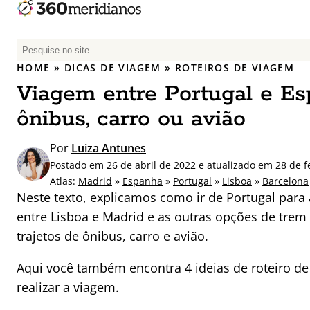
P
e
HOME
»
DICAS DE VIAGEM
»
ROTEIROS DE VIAGEM
s
Viagem entre Portugal e Es
q
u
ônibus, carro ou avião
i
s
Por
Luiza Antunes
a
Postado em 26 de abril de 2022 e atualizado em 28 de f
r
Atlas:
Madrid
»
Espanha
»
Portugal
»
Lisboa
»
Barcelona
p
Neste texto, explicamos como ir de Portugal par
o
entre Lisboa e Madrid e as outras opções de trem
r
trajetos de ônibus, carro e avião.
:
Aqui você também encontra 4 ideias de roteiro d
realizar a viagem.