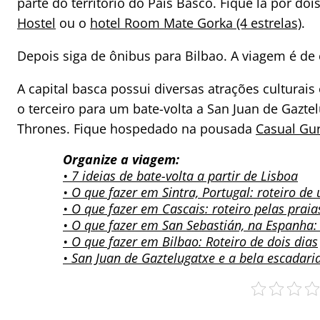
parte do território do País Basco. Fique lá por
Hostel
ou o
hotel Room Mate Gorka (4 estrelas)
.
Depois siga de ônibus para Bilbao. A viagem é de 
A capital basca possui diversas atrações culturais
o terceiro para um bate-volta a San Juan de Gazte
Thrones. Fique hospedado na pousada
Casual Gu
Organize a viagem:
• 7 ideias de bate-volta a partir de Lisboa
• O que fazer em Sintra, Portugal: roteiro de
• O que fazer em Cascais: roteiro pelas praia
• O que fazer em San Sebastián, na Espanha: 
• O que fazer em Bilbao: Roteiro de dois dias
• San Juan de Gaztelugatxe e a bela escadari