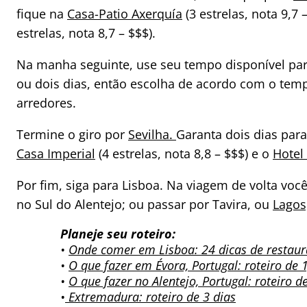
fique na
Casa-Patio Axerquía
(3 estrelas, nota 9,7 
estrelas, nota 8,7 – $$$).
Na manha seguinte, use seu tempo disponível par
ou dois dias, então escolha de acordo com o temp
arredores.
Termine o giro por
Sevilha.
Garanta dois dias par
Casa Imperial
(4 estrelas, nota 8,8 – $$$) e o
Hotel
Por fim, siga para Lisboa. Na viagem de volta vo
no Sul do Alentejo; ou passar por Tavira, ou
Lagos
Planeje seu roteiro:
•
Onde comer em Lisboa: 24 dicas de restaur
•
O que fazer em Évora, Portugal: roteiro de 1
•
O que fazer no Alentejo, Portugal: roteiro 
•
Extremadura: roteiro de 3 dias