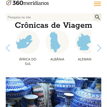
P
e
Crônicas de Viagem
s
q
u
i
s
a
ÁFRICA DO
ALBÂNIA
ALEMANHA
r
SUL
p
o
r
: