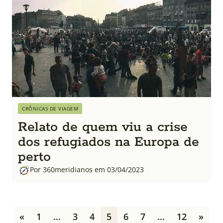
CRÔNICAS DE VIAGEM
Relato de quem viu a crise
dos refugiados na Europa de
perto
Por 360meridianos em 03/04/2023
P
«
1
…
3
4
5
6
7
…
12
»
a