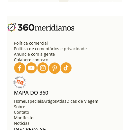
g
i
n
a
ç
ã
o
Política comercial
d
Política de comentários e privacidade
e
Anuncie com a gente
Colabore conosco
p
o
s
t
s
MAPA DO 360
Home
Especiais
Artigos
Atlas
Dicas de Viagem
Sobre
Contato
Manifesto
Notícias
INSCREVA-SE