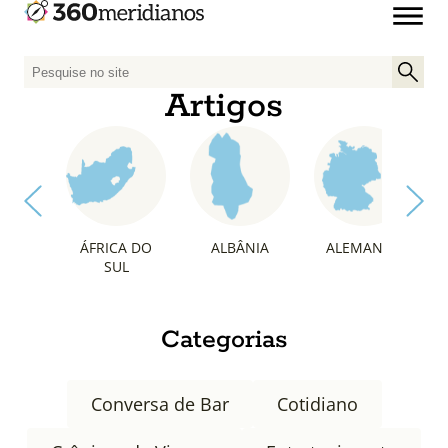
P
e
Artigos
s
q
u
i
s
a
ÁFRICA DO
ALBÂNIA
ALEMANHA
r
SUL
p
o
r
Categorias
:
Conversa de Bar
Cotidiano