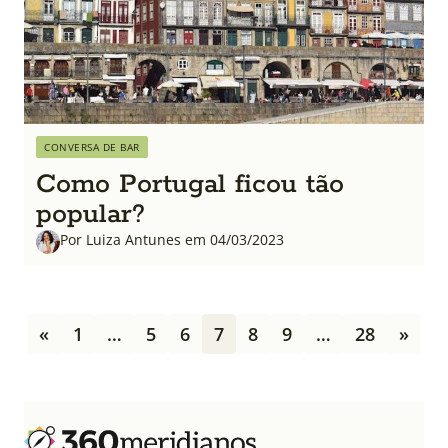
CONVERSA DE BAR
Como Portugal ficou tão
popular?
Por Luiza Antunes em 04/03/2023
P
«
1
…
5
6
7
8
9
…
28
»
a
g
i
n
a