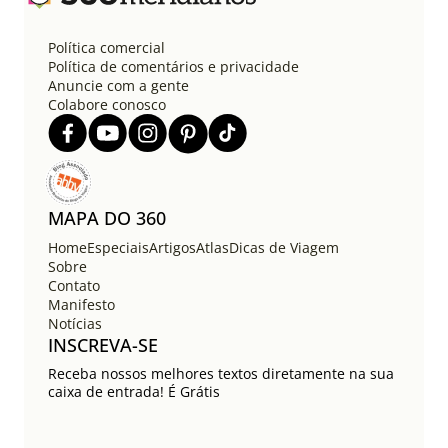
ç
ã
o
Política comercial
d
Política de comentários e privacidade
e
Anuncie com a gente
Colabore conosco
p
o
s
t
s
MAPA DO 360
Home
Especiais
Artigos
Atlas
Dicas de Viagem
Sobre
Contato
Manifesto
Notícias
INSCREVA-SE
Receba nossos melhores textos diretamente na sua
caixa de entrada! É Grátis