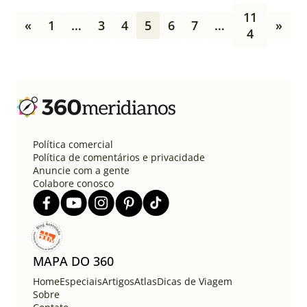
P
11
a
«
1
…
3
4
5
6
7
…
»
4
g
i
n
a
ç
ã
o
d
Política comercial
e
Política de comentários e privacidade
p
Anuncie com a gente
o
Colabore conosco
s
t
s
MAPA DO 360
Home
Especiais
Artigos
Atlas
Dicas de Viagem
Sobre