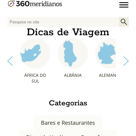
P
e
Dicas de Viagem
s
q
u
i
s
a
ÁFRICA DO
ALBÂNIA
ALEMANHA
r
SUL
p
o
r
Categorias
:
Bares e Restaurantes