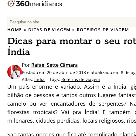
P
e
HOME
»
DICAS DE VIAGEM
»
ROTEIROS DE VIAGEM
s
Dicas para montar o seu ro
q
u
Índia
i
s
Por
Rafael Sette Câmara
a
Postado em 20 de abril de 2013 e atualizado em 8 de a
r
Atlas:
Índia
| Tags:
Roteiros de viagem
p
Um país enorme e variado. Assim é a Índia, gi
o
bilhão de pessoas e tantos outros lugares fantást
r
camelo ou ver encantadores de serpentes? Na
:
florestas tropicais? Vai pra Índia! E também
milenares, cidades perdidas, locais religiosos, ri
São tantas opções que fica até complicado plane