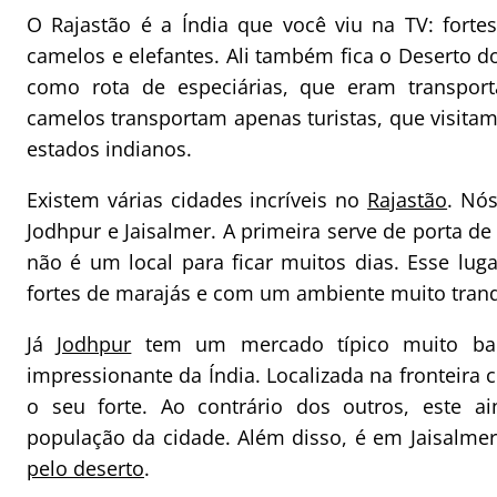
O Rajastão é a Índia que você viu na TV: forte
camelos e elefantes. Ali também fica o Deserto do
como rota de especiárias, que eram transpo
camelos transportam apenas turistas, que visitam 
estados indianos.
Existem várias cidades incríveis no
Rajastão
. Nós
Jodhpur e Jaisalmer. A primeira serve de porta d
não é um local para ficar muitos dias. Esse lug
fortes de marajás e com um ambiente muito tranq
Já
Jodhpur
tem um mercado típico muito baca
impressionante da Índia. Localizada na fronteira
o seu forte. Ao contrário dos outros, este a
população da cidade. Além disso, é em Jaisalme
pelo deserto
.