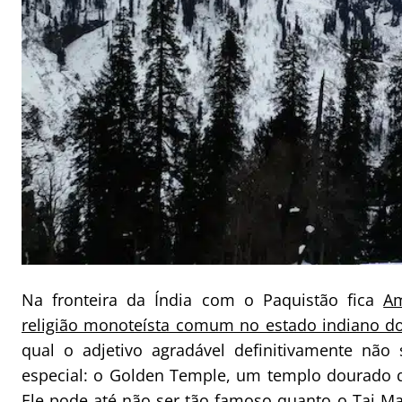
Na fronteira da Índia com o Paquistão fica
Am
religião monoteísta comum no estado indiano d
qual o adjetivo agradável definitivamente nã
especial: o Golden Temple, um templo dourado q
Ele pode até não ser tão famoso quanto o Taj Ma