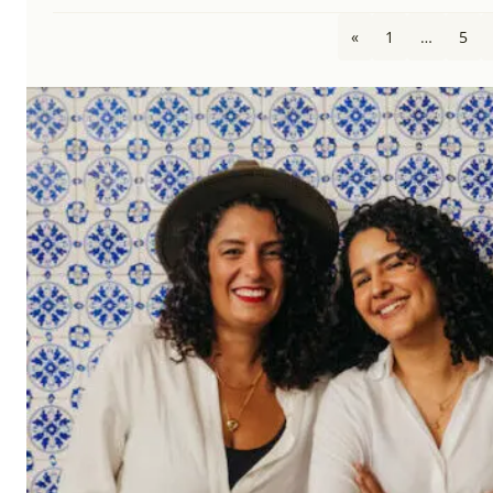
«
1
…
5