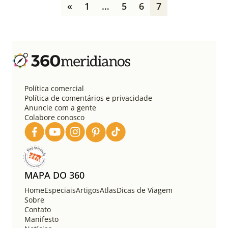
P
«
1
…
5
6
7
a
g
i
n
a
ç
ã
o
Política comercial
d
Política de comentários e privacidade
e
Anuncie com a gente
Colabore conosco
p
o
s
t
s
MAPA DO 360
Home
Especiais
Artigos
Atlas
Dicas de Viagem
Sobre
Contato
Manifesto