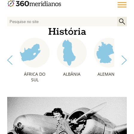
P
e
História
s
q
u
i
s
a
ÁFRICA DO
ALBÂNIA
ALEMANHA
r
SUL
p
o
r
: