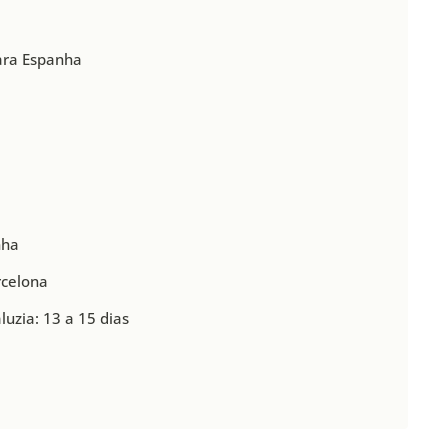
para Espanha
nha
rcelona
uzia: 13 a 15 dias