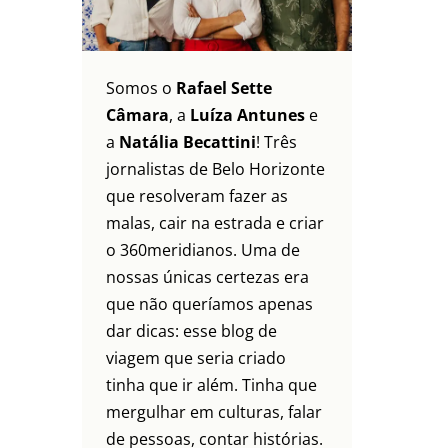
Somos o
Rafael Sette
Câmara
, a
Luíza Antunes
e
a
Natália Becattini
! Três
jornalistas de Belo Horizonte
que resolveram fazer as
malas, cair na estrada e criar
o 360meridianos. Uma de
nossas únicas certezas era
que não queríamos apenas
dar dicas: esse blog de
viagem que seria criado
tinha que ir além. Tinha que
mergulhar em culturas, falar
de pessoas, contar histórias.