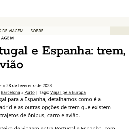
S DE VIAGEM
SOBRE
VIAGEM
ugal e Espanha: trem,
avião
 em 28 de fevereiro de 2023
»
Barcelona
»
Porto
| Tags:
Viajar pela Europa
ugal para a Espanha, detalhamos como é a
adrid e as outras opções de trem que existem
rajetos de ônibus, carro e avião.
oteiro de viagem entre Portugal e Espanha, com