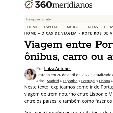
P
e
HOME
ESPECIAIS
ARTIGOS
ATLAS
DICA
s
HOME
»
DICAS DE VIAGEM
»
ROTEIROS DE 
q
Viagem entre Port
u
i
ônibus, carro ou 
s
a
r
Por
Luiza Antunes
p
Postado em 26 de abril de 2022 e atualizado
o
Atlas:
Madrid
»
Espanha
»
Portugal
»
Lisboa
r
Neste texto, explicamos como ir de Port
:
viagem de trem noturno entre Lisboa e M
entre os países, e também como fazer os t
Aqui você também encontra 4 ideias de r