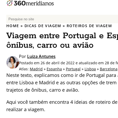
P
e
HOME
»
DICAS DE VIAGEM
»
ROTEIROS DE VIAGEM
s
Viagem entre Portugal e Es
q
u
ônibus, carro ou avião
i
s
Por
Luiza Antunes
a
Postado em 26 de abril de 2022 e atualizado em 28 de f
r
Atlas:
Madrid
»
Espanha
»
Portugal
»
Lisboa
»
Barcelona
p
Neste texto, explicamos como ir de Portugal par
o
entre Lisboa e Madrid e as outras opções de trem
r
trajetos de ônibus, carro e avião.
:
Aqui você também encontra 4 ideias de roteiro d
realizar a viagem.