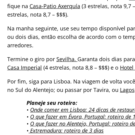
fique na
Casa-Patio Axerquía
(3 estrelas, nota 9,7 
estrelas, nota 8,7 – $$$).
Na manha seguinte, use seu tempo disponível par
ou dois dias, então escolha de acordo com o temp
arredores.
Termine o giro por
Sevilha.
Garanta dois dias par
Casa Imperial
(4 estrelas, nota 8,8 – $$$) e o
Hotel
Por fim, siga para Lisboa. Na viagem de volta vo
no Sul do Alentejo; ou passar por Tavira, ou
Lagos
Planeje seu roteiro:
•
Onde comer em Lisboa: 24 dicas de restaur
•
O que fazer em Évora, Portugal: roteiro de 1
•
O que fazer no Alentejo, Portugal: roteiro 
•
Extremadura: roteiro de 3 dias