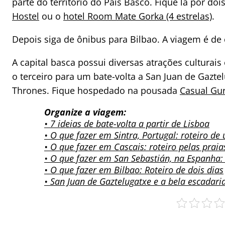
parte do território do País Basco. Fique lá por
Hostel
ou o
hotel Room Mate Gorka (4 estrelas)
.
Depois siga de ônibus para Bilbao. A viagem é de 
A capital basca possui diversas atrações culturais
o terceiro para um bate-volta a San Juan de Gazte
Thrones. Fique hospedado na pousada
Casual Gu
Organize a viagem:
• 7 ideias de bate-volta a partir de Lisboa
• O que fazer em Sintra, Portugal: roteiro de
• O que fazer em Cascais: roteiro pelas praia
• O que fazer em San Sebastián, na Espanha: 
• O que fazer em Bilbao: Roteiro de dois dias
• San Juan de Gaztelugatxe e a bela escadari