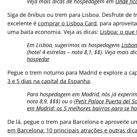
Veja mais dicas de hospedagem em
Onde fic
Siga de ônibus ou trem para Lisboa. Desfrute de tr
excelente é
comprar o Lisboa Card
, para aproveit
uma baita economia. Veja as dicas:
Lisboa: o que 
Em Lisboa, sugerimos as hospedagens
Lisbon
(hotel 4 estrelas – nota 8,1, $$). Veja mais d
hospedar
Pegue o trem noturno para Madrid e explore a capi
3 e 5 dias na capital da Espanha
.
Para hospedagem em Madrid, nós já exper
nota 8,9, $$$) ou o (
Petit Palace Puerta del So
em Madrid: os 5 melhores bairros para se h
De lá, pegue o trem para Barcelona e aproveite u
em Barcelona: 10 principais atrações e outras dica