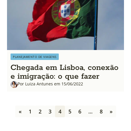
PLANEJAMENTO DE VIAGENS
Chegada em Lisboa, conexão
e imigração: o que fazer
Por Luiza Antunes em 15/06/2022
P
«
1
2
3
4
5
6
…
8
»
a
g
i