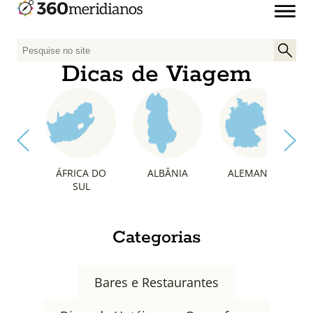
P
e
Dicas de Viagem
s
q
u
i
s
a
ÁFRICA DO
ALBÂNIA
ALEMANHA
r
SUL
p
o
r
Categorias
:
Bares e Restaurantes