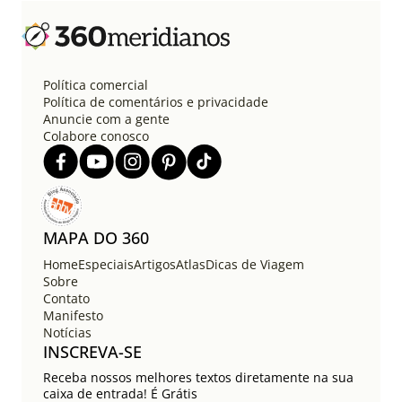
n
a
ç
ã
o
Política comercial
d
Política de comentários e privacidade
e
Anuncie com a gente
Colabore conosco
p
o
s
t
s
MAPA DO 360
Home
Especiais
Artigos
Atlas
Dicas de Viagem
Sobre
Contato
Manifesto
Notícias
INSCREVA-SE
Receba nossos melhores textos diretamente na sua
caixa de entrada! É Grátis