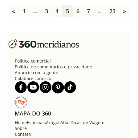
P
«
1
…
3
4
5
6
7
…
23
»
a
g
i
n
a
ç
ã
o
Política comercial
d
Política de comentários e privacidade
e
Anuncie com a gente
Colabore conosco
p
o
s
t
s
MAPA DO 360
Home
Especiais
Artigos
Atlas
Dicas de Viagem
Sobre
Contato