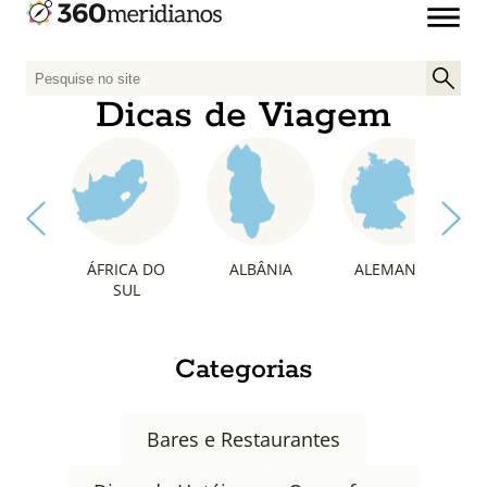
P
e
Dicas de Viagem
s
q
u
i
s
a
ÁFRICA DO
ALBÂNIA
ALEMANHA
r
SUL
p
o
r
Categorias
:
Bares e Restaurantes