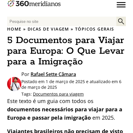
P
e
HOME
»
DICAS DE VIAGEM
»
TÓPICOS GERAIS
s
5 Documentos para Viajar
q
u
para Europa: O Que Levar
i
para a Imigração
s
a
Por
Rafael Sette Câmara
r
Postado em 1 de março de 2025 e atualizado em 6
p
de março de 2025
o
Tags:
Documentos para viagem
r
Este texto é um guia com todos os
:
documentos necessários para viajar para a
Europa e passar pela imigração
em 2025.
Viajantes brasileiros não precisam de visto