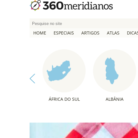
P
e
HOME
ESPECIAIS
ARTIGOS
ATLAS
DICA
s
q
u
i
s
a
r
p
o
ÁFRICA DO SUL
ALBÂNIA
r
: