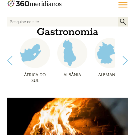
P
e
Gastronomia
s
q
u
i
s
a
ÁFRICA DO
ALBÂNIA
ALEMANHA
r
SUL
p
o
r
: