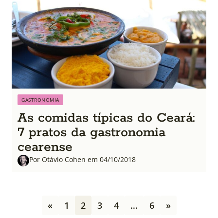
GASTRONOMIA
As comidas típicas do Ceará:
7 pratos da gastronomia
cearense
Por Otávio Cohen em 04/10/2018
P
«
1
2
3
4
…
6
»
a