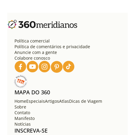
g
i
n
a
ç
ã
o
Política comercial
d
Política de comentários e privacidade
e
Anuncie com a gente
Colabore conosco
p
o
s
t
s
MAPA DO 360
Home
Especiais
Artigos
Atlas
Dicas de Viagem
Sobre
Contato
Manifesto
Notícias
INSCREVA-SE