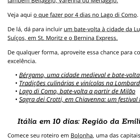
também Bellaggio, Varenna ou Menaggio.
Veja aqui
o que fazer por 4 dias no Lago di Como
.
De lá, dá para incluir
um bate-volta à cidade da L
Suíços, em St. Moritz e o Bernina Express.
De qualquer forma, aproveite essa chance para c
excelência.
•
Bérgamo, uma cidade medieval e bate-volta
•
Tradições culinárias e vinícolas na Lombardi
•
Lago di Como, bate-volta a partir de Milão
•
Sagra dei Crotti, em Chiavenna: um festival 
Itália em 10 dias: Região da Em
Comece seu roteiro em
Bolonha
, uma das capitai