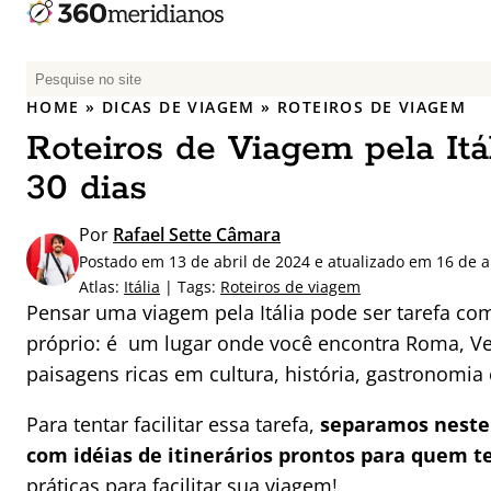
P
e
HOME
»
DICAS DE VIAGEM
»
ROTEIROS DE VIAGEM
s
Roteiros de Viagem pela Itáli
q
u
30 dias
i
s
Por
Rafael Sette Câmara
a
Postado em 13 de abril de 2024 e atualizado em 16 de a
r
Atlas:
Itália
| Tags:
Roteiros de viagem
p
Pensar uma viagem pela Itália pode ser tarefa co
o
próprio: é um lugar onde você encontra Roma, Ve
r
paisagens ricas em cultura, história, gastronomia 
:
Para tentar facilitar essa tarefa,
separamos neste 
com idéias de itinerários prontos para quem tem
práticas para facilitar sua viagem!