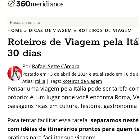
P
e
HOME
»
DICAS DE VIAGEM
»
ROTEIROS DE VIAGEM
s
Roteiros de Viagem pela Itáli
q
u
30 dias
i
s
Por
Rafael Sette Câmara
a
Postado em 13 de abril de 2024 e atualizado em 16 de a
r
Atlas:
Itália
| Tags:
Roteiros de viagem
p
Pensar uma viagem pela Itália pode ser tarefa co
o
próprio: é um lugar onde você encontra Roma, Ve
r
paisagens ricas em cultura, história, gastronomia 
:
Para tentar facilitar essa tarefa,
separamos neste 
com idéias de itinerários prontos para quem tem
práticas para facilitar sua viagem!