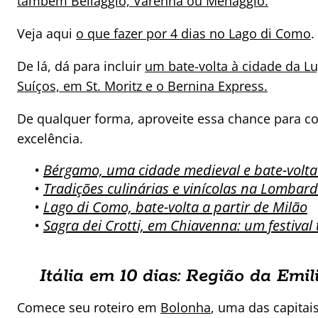
também Bellaggio, Varenna ou Menaggio.
Veja aqui
o que fazer por 4 dias no Lago di Como
.
De lá, dá para incluir
um bate-volta à cidade da L
Suíços, em St. Moritz e o Bernina Express.
De qualquer forma, aproveite essa chance para c
excelência.
•
Bérgamo, uma cidade medieval e bate-volta
•
Tradições culinárias e vinícolas na Lombardi
•
Lago di Como, bate-volta a partir de Milão
•
Sagra dei Crotti, em Chiavenna: um festival 
Itália em 10 dias: Região da Em
Comece seu roteiro em
Bolonha
, uma das capitai