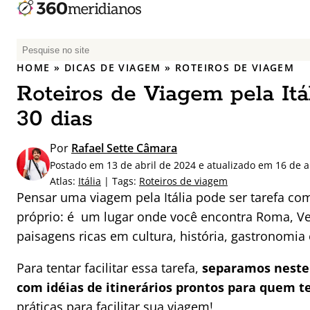
P
e
HOME
»
DICAS DE VIAGEM
»
ROTEIROS DE VIAGEM
s
Roteiros de Viagem pela Itáli
q
u
30 dias
i
s
Por
Rafael Sette Câmara
a
Postado em 13 de abril de 2024 e atualizado em 16 de a
r
Atlas:
Itália
| Tags:
Roteiros de viagem
p
Pensar uma viagem pela Itália pode ser tarefa co
o
próprio: é um lugar onde você encontra Roma, Ve
r
paisagens ricas em cultura, história, gastronomia 
:
Para tentar facilitar essa tarefa,
separamos neste 
com idéias de itinerários prontos para quem tem
práticas para facilitar sua viagem!