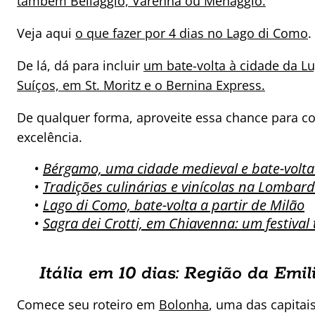
também Bellaggio, Varenna ou Menaggio.
Veja aqui
o que fazer por 4 dias no Lago di Como
.
De lá, dá para incluir
um bate-volta à cidade da L
Suíços, em St. Moritz e o Bernina Express.
De qualquer forma, aproveite essa chance para c
excelência.
•
Bérgamo, uma cidade medieval e bate-volta
•
Tradições culinárias e vinícolas na Lombardi
•
Lago di Como, bate-volta a partir de Milão
•
Sagra dei Crotti, em Chiavenna: um festival 
Itália em 10 dias: Região da Em
Comece seu roteiro em
Bolonha
, uma das capitai