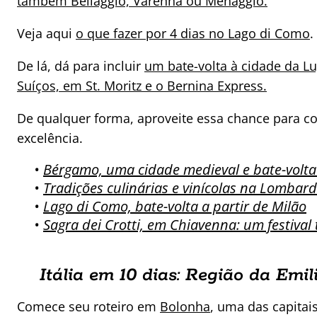
também Bellaggio, Varenna ou Menaggio.
Veja aqui
o que fazer por 4 dias no Lago di Como
.
De lá, dá para incluir
um bate-volta à cidade da L
Suíços, em St. Moritz e o Bernina Express.
De qualquer forma, aproveite essa chance para c
excelência.
•
Bérgamo, uma cidade medieval e bate-volta
•
Tradições culinárias e vinícolas na Lombardi
•
Lago di Como, bate-volta a partir de Milão
•
Sagra dei Crotti, em Chiavenna: um festival 
Itália em 10 dias: Região da Em
Comece seu roteiro em
Bolonha
, uma das capitai