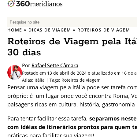
P
e
HOME
»
DICAS DE VIAGEM
»
ROTEIROS DE VIAGEM
s
Roteiros de Viagem pela Itáli
q
u
30 dias
i
s
Por
Rafael Sette Câmara
a
Postado em 13 de abril de 2024 e atualizado em 16 de a
r
Atlas:
Itália
| Tags:
Roteiros de viagem
p
Pensar uma viagem pela Itália pode ser tarefa co
o
próprio: é um lugar onde você encontra Roma, Ve
r
paisagens ricas em cultura, história, gastronomia 
:
Para tentar facilitar essa tarefa,
separamos neste 
com idéias de itinerários prontos para quem tem
práticas para facilitar sua viagem!