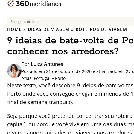
P
e
HOME
»
DICAS DE VIAGEM
»
ROTEIROS DE VIAGEM
s
9 ideias de bate-volta de Po
q
u
conhecer nos arredores?
i
s
Por
Luiza Antunes
a
Postado em 21 de outubro de 2020 e atualizado em 27 
r
Atlas:
Portugal
»
Porto
p
Neste texto, você descobre 9 ideias de bate-voltas
o
Porto onde você consegue chegar em menos de 1h
r
final de semana tranquilo.
:
Seja porque você pretende concentrar seu roteiro 
capital
), ou porque você vive em uma das duas ma
diversas oportunidades de viagens nos arredores