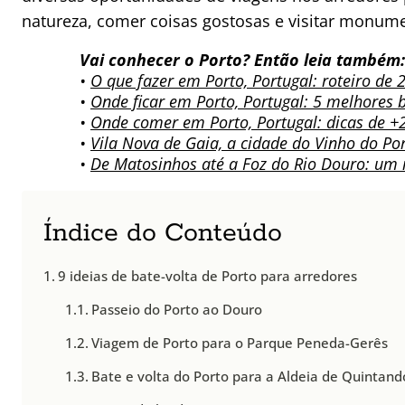
natureza, comer coisas gostosas e visitar monumen
Vai conhecer o Porto? Então leia també
•
O que fazer em Porto, Portugal: roteiro de 2
•
Onde ficar em Porto, Portugal: 5 melhores b
•
Onde comer em Porto, Portugal: dicas de +
•
Vila Nova de Gaia, a cidade do Vinho do Po
•
De Matosinhos até a Foz do Rio Douro: um r
Índice do Conteúdo
9 ideias de bate-volta de Porto para arredores
Passeio do Porto ao Douro
Viagem de Porto para o Parque Peneda-Gerês
Bate e volta do Porto para a Aldeia de Quintan