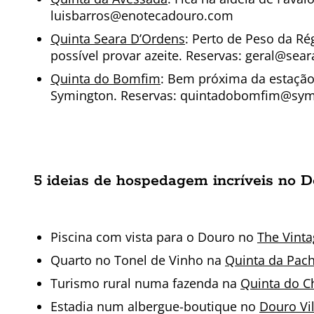
luisbarros@enotecadouro.com
Quinta Seara D’Ordens
: Perto de Peso da R
possível provar azeite. Reservas: geral@se
Quinta do Bomfim
: Bem próxima da estação
Symington. Reservas: quintadobomfim@sy
5 ideias de hospedagem incríveis no Do
Piscina com vista para o Douro no
The Vint
Quarto no Tonel de Vinho na
Quinta da Pac
Turismo rural numa fazenda na
Quinta do 
Estadia num albergue-boutique no
Douro Vil