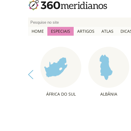
P
e
HOME
ESPECIAIS
ARTIGOS
ATLAS
DICA
s
q
u
i
s
a
r
p
o
ÁFRICA DO SUL
ALBÂNIA
r
: