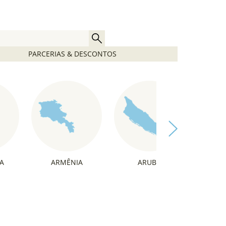
PARCERIAS & DESCONTOS
A
ARMÊNIA
ARUBA
ÁU