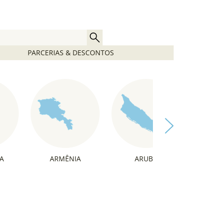
PARCERIAS & DESCONTOS
A
ARMÊNIA
ARUBA
ÁU