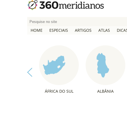
P
e
HOME
ESPECIAIS
ARTIGOS
ATLAS
DICA
s
q
u
i
s
a
r
p
o
ÁFRICA DO SUL
ALBÂNIA
r
: