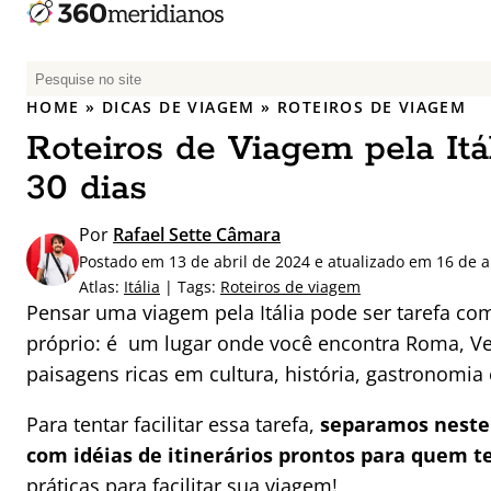
P
e
HOME
»
DICAS DE VIAGEM
»
ROTEIROS DE VIAGEM
s
Roteiros de Viagem pela Itáli
q
u
30 dias
i
s
Por
Rafael Sette Câmara
a
Postado em 13 de abril de 2024 e atualizado em 16 de a
r
Atlas:
Itália
| Tags:
Roteiros de viagem
p
Pensar uma viagem pela Itália pode ser tarefa co
o
próprio: é um lugar onde você encontra Roma, Ve
r
paisagens ricas em cultura, história, gastronomia 
:
Para tentar facilitar essa tarefa,
separamos neste 
com idéias de itinerários prontos para quem tem
práticas para facilitar sua viagem!