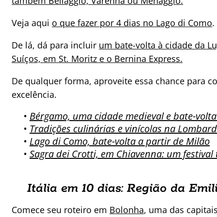
também Bellaggio, Varenna ou Menaggio.
Veja aqui
o que fazer por 4 dias no Lago di Como
.
De lá, dá para incluir
um bate-volta à cidade da L
Suíços, em St. Moritz e o Bernina Express.
De qualquer forma, aproveite essa chance para c
excelência.
•
Bérgamo, uma cidade medieval e bate-volta
•
Tradições culinárias e vinícolas na Lombardi
•
Lago di Como, bate-volta a partir de Milão
•
Sagra dei Crotti, em Chiavenna: um festival 
Itália em 10 dias: Região da Em
Comece seu roteiro em
Bolonha
, uma das capitai