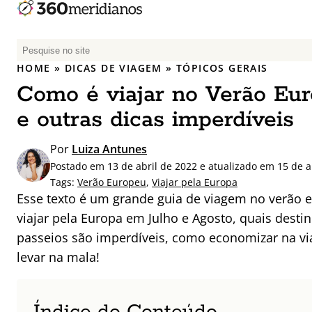
P
e
HOME
»
DICAS DE VIAGEM
»
TÓPICOS GERAIS
s
Como é viajar no Verão Eur
q
u
e outras dicas imperdíveis
i
s
Por
Luiza Antunes
a
Postado em 13 de abril de 2022 e atualizado em 15 de a
r
Tags:
Verão Europeu
,
Viajar pela Europa
p
Esse texto é um grande guia de viagem no verão 
o
viajar pela Europa em Julho e Agosto, quais destin
r
passeios são imperdíveis, como economizar na vi
:
levar na mala!