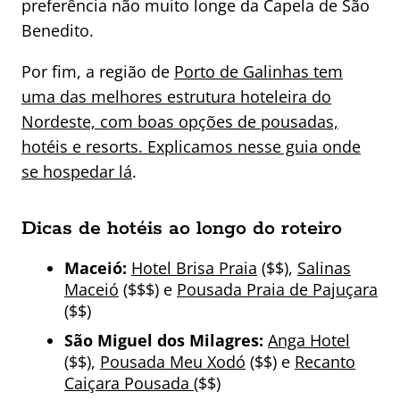
preferência não muito longe da Capela de São
Benedito.
Por fim, a região de
Porto de Galinhas tem
uma das melhores estrutura hoteleira do
Nordeste, com boas opções de pousadas,
hotéis e resorts. Explicamos nesse guia onde
se hospedar lá
.
Dicas de hotéis ao longo do roteiro
Maceió:
Hotel Brisa Praia
($$),
Salinas
Maceió
($$$) e
Pousada Praia de Pajuçara
($$)
São Miguel dos Milagres:
Anga Hotel
($$),
Pousada Meu Xodó
($$) e
Recanto
Caiçara Pousada
($$)