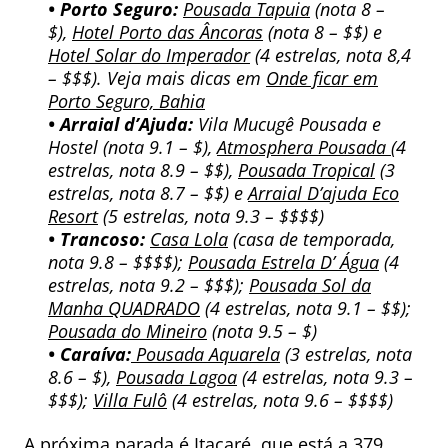
• Porto Seguro:
Pousada Tapuia
(nota 8 –
$),
Hotel Porto das Âncoras
(nota 8 – $$) e
Hotel Solar do Imperador
(4 estrelas, nota 8,4
– $$$).
Veja mais dicas em
Onde ficar em
Porto Seguro, Bahia
• Arraial d’Ajuda:
Vila Mucugê Pousada e
Hostel (nota 9.1 – $),
Atmosphera Pousada
(4
estrelas, nota 8.9 – $$),
Pousada Tropical
(3
estrelas, nota 8.7 – $$) e
Arraial D’ajuda Eco
Resort
(5 estrelas, nota 9.3 – $$$$)
• Trancoso:
Casa Lola
(casa de temporada,
nota 9.8 – $$$$);
Pousada Estrela D’ Água
(4
estrelas, nota 9.2 – $$$);
Pousada Sol da
Manha QUADRADO
(4 estrelas, nota 9.1 – $$);
Pousada do Mineiro
(nota 9.5 – $)
• Caraíva:
Pousada Aquarela
(3 estrelas, nota
8.6 – $),
Pousada Lagoa
(4 estrelas, nota 9.3 –
$$$);
Villa Fulô
(4 estrelas, nota 9.6 – $$$$)
A próxima parada é Itacaré, que está a 379