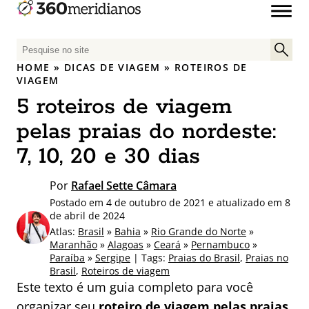
P
e
HOME
»
DICAS DE VIAGEM
»
ROTEIROS DE
s
VIAGEM
q
5 roteiros de viagem
u
pelas praias do nordeste:
i
s
7, 10, 20 e 30 dias
a
r
Por
Rafael Sette Câmara
p
Postado em 4 de outubro de 2021 e atualizado em 8
o
de abril de 2024
r
Atlas:
Brasil
»
Bahia
»
Rio Grande do Norte
»
:
Maranhão
»
Alagoas
»
Ceará
»
Pernambuco
»
Paraíba
»
Sergipe
| Tags:
Praias do Brasil
,
Praias no
Brasil
,
Roteiros de viagem
Este texto é um guia completo para você
organizar seu
roteiro de viagem pelas praias