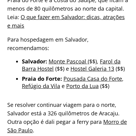
Praia do Forte e a Costa do Sauípe, que ficam a
menos de 80 quilômetros ao norte da capital.
Leia:
O que fazer em Salvador: dicas, atrações
e mais
Para hospedagem em Salvador,
recomendamos:
Salvador:
Monte Pascoal
($$),
Farol da
Barra Hostel
($$) e
Hostel Galeria 13
($$)
Praia do Forte:
Pousada Casa do Forte
,
Refúgio da Vila
e
Porto da Lua
($$)
Se resolver continuar viagem para o norte,
Salvador está a 326 quilômetros de Aracaju.
Outra opção é dali pegar a ferry para
Morro de
São Paulo
.